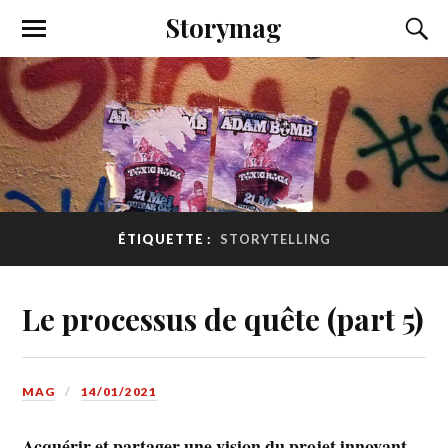
Storymag
ÉTIQUETTE :
STORYTELLING
Le processus de quête (part 5)
MAG
14/01/2021
Acquérir et partager une vision du projet innovant