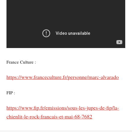
France Culture :
https://www.franceculture.fr/personne/marc-alvarado
FIP :
https://www.fip.fr/emissions/sous-les-jupes-de-fip/la-
chienlit-le-rock-francais-et-mai-68-7682