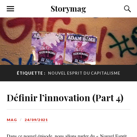
Storymag
ÉTIQUETTE :
NOUVEL ESPRIT DU CAPITALISME
Définir l’innovation (Part 4)
MAG
24/09/2021
Dans ce nouvel épisode, nous allons parler du « Nouvel Esprit